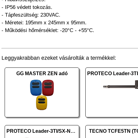
- IP56 védett tokozás.
- Tápfeszültség: 230VAC.
- Méretei: 195mm x 245mm x 95mm.
- Működési hőmérséklet: -20°C - +55°C.
Leggyakrabban ezeket vásárolták a termékkel:
GG MASTER ZEN adó
PROTECO Leader-3TI/SX-New balos
TECNO TCFE5TN (T