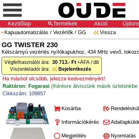
Kezdőlap
Termékek
Akció
Újdon
Kapuautomatizálás
/
Vezérlők
/
GG
Vissza
GG TWISTER 230
Kétszárnyú vezérlés nyílókapukhoz, 434 MHz vevő, tokozo
Végfelhasználói ára:
30 713.- Ft
+ÁFA / db
Viszonteladói ára:
Bejelentkezés
Ha máshol olcsóbb, jelezze kedvezményért!
Raktáron: Fogarasi
(Kérésre átviszünk másik üzletünkbe 
Cikkszám: 109857
Kosárba
Rendeléskü
Információkérés
Adatlapküld
Megjelölés
Nyomtatás