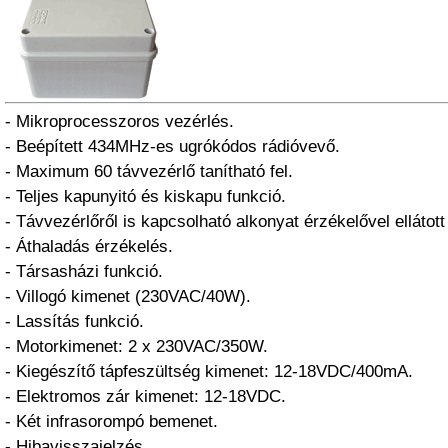
- Mikroprocesszoros vezérlés.
- Beépített 434MHz-es ugrókódos rádióvevő.
- Maximum 60 távvezérlő tanítható fel.
- Teljes kapunyitó és kiskapu funkció.
- Távvezérlőről is kapcsolható alkonyat érzékelővel ellátott 
- Áthaladás érzékelés.
- Társasházi funkció.
- Villogó kimenet (230VAC/40W).
- Lassítás funkció.
- Motorkimenet: 2 x 230VAC/350W.
- Kiegészítő tápfeszültség kimenet: 12-18VDC/400mA.
- Elektromos zár kimenet: 12-18VDC.
- Két infrasorompó bemenet.
- Hibavisszajelzés.