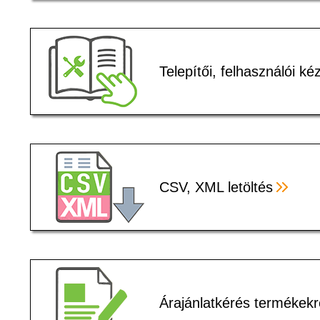
Telepítői, felhasználói k
CSV, XML letöltés
Árajánlatkérés termékekr