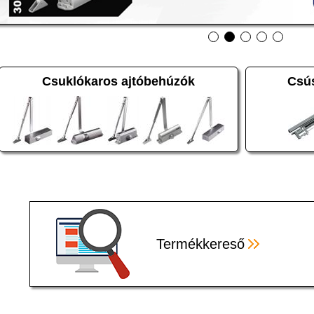
Csuklókaros ajtóbehúzók
Csú
Termékkereső