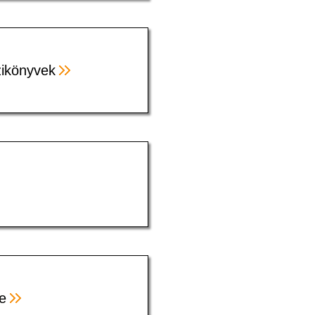
ézikönyvek
e