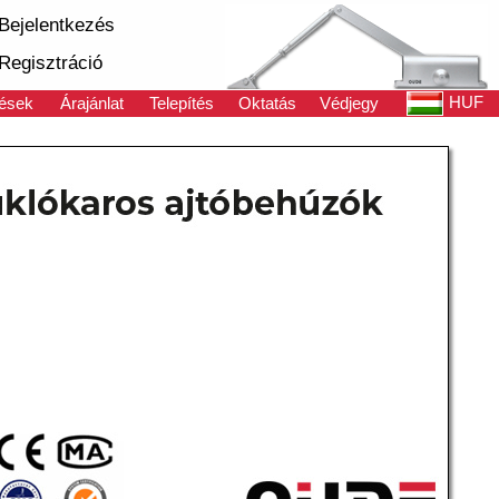
Bejelentkezés
Regisztráció
HUF
ések
Árajánlat
Telepítés
Oktatás
Védjegy