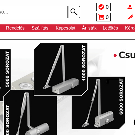
0
0
Rendelés
Szállítás
Kapcsolat
Árlisták
Letöltés
Kérd