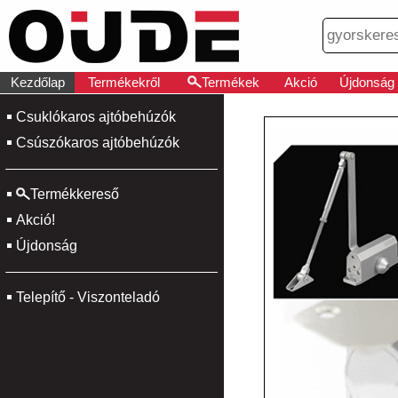
Kezdőlap
Termékekről
Termékek
Akció
Újdonság
Csuklókaros ajtóbehúzók
Csúszókaros ajtóbehúzók
Termékkereső
Akció!
Újdonság
Telepítő - Viszonteladó