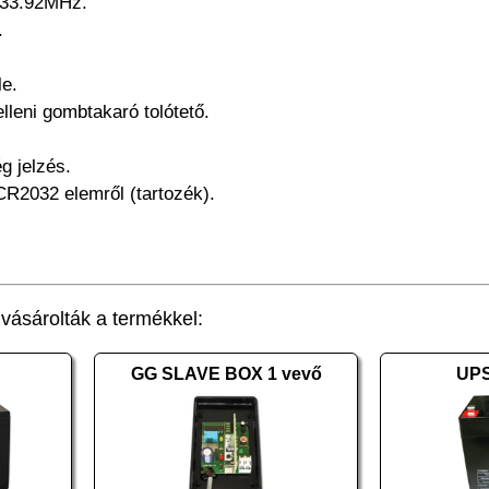
433.92MHz.
.
le.
leni gombtakaró tolótető.
g jelzés.
CR2032 elemről (tartozék).
ásárolták a termékkel:
GG SLAVE BOX 1 vevő
UPS