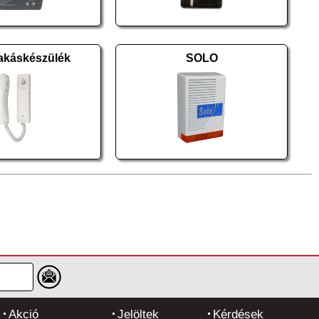
akáskészülék
SOLO
Akció
Jelöltek
Kérdések