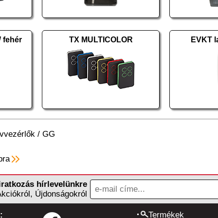
fehér
TX MULTICOLOR
EVKT l
vvezérlők
/
GG
pra
iratkozás hírlevelünkre
Akciókról, Újdonságokról
:
Termékek