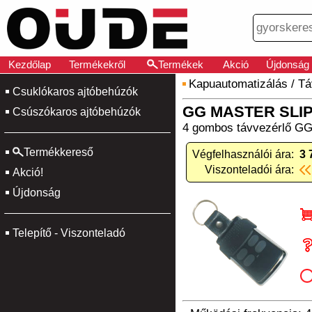
Kezdőlap
Termékekről
Termékek
Akció
Újdonság
Kapuautomatizálás
/
Tá
Csuklókaros ajtóbehúzók
GG MASTER SLIP-
Csúszókaros ajtóbehúzók
4 gombos távvezérlő GG 
Termékkereső
Végfelhasználói ára:
3 
Viszonteladói ára:
Akció!
Újdonság
Telepítő - Viszonteladó