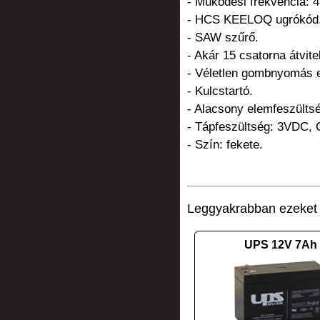
- Működési frekvencia: 
- HCS KEELOQ ugrókód
- SAW szűrő.
- Akár 15 csatorna átvite
- Véletlen gombnyomás el
- Kulcstartó.
- Alacsony elemfeszültsé
- Tápfeszültség: 3VDC, 
- Szín: fekete.
Leggyakrabban ezeket v
UPS 12V 7Ah