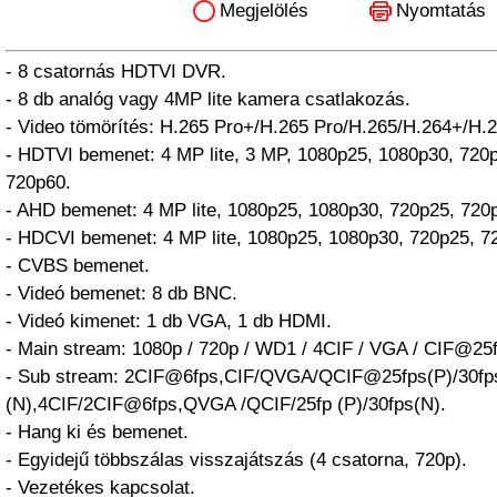
Megjelölés
Nyomtatás
- 8 csatornás HDTVI DVR.
- 8 db analóg vagy 4MP lite kamera csatlakozás.
- Video tömörítés: H.265 Pro+/H.265 Pro/H.265/H.264+/H.2
- HDTVI bemenet: 4 MP lite, 3 MP, 1080p25, 1080p30, 720
720p60.
- AHD bemenet: 4 MP lite, 1080p25, 1080p30, 720p25, 720
- HDCVI bemenet: 4 MP lite, 1080p25, 1080p30, 720p25, 7
- CVBS bemenet.
- Videó bemenet: 8 db BNC.
- Videó kimenet: 1 db VGA, 1 db HDMI.
- Main stream: 1080p / 720p / WD1 / 4CIF / VGA / CIF@25fp
- Sub stream: 2CIF@6fps,CIF/QVGA/QCIF@25fps(P)/30fp
(N),4CIF/2CIF@6fps,QVGA /QCIF/25fp (P)/30fps(N).
- Hang ki és bemenet.
- Egyidejű többszálas visszajátszás (4 csatorna, 720p).
- Vezetékes kapcsolat.