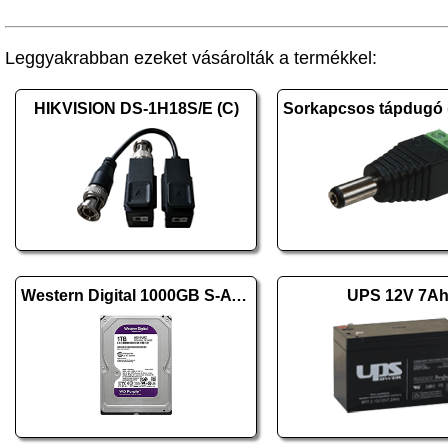
Leggyakrabban ezeket vásárolták a termékkel:
HIKVISION DS-1H18S/E (C)
Western Digital 1000GB S-ATA III PURPLE WD11PURZ
UPS 12V 7A