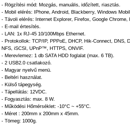
- Rögzítési mód: Mozgás, manuális, időzített, riasztás.
- Mobil elérés: IPhone, Android, Blackberry, Windows Mobil
- Távoli elérés: Internet Explorer, Firefox, Google Chrome, 
- E-mail értesítés.
- LAN: 1x RJ-45 10/100Mbps Ethernet.
- Protokollok: TCP/IP, PPPoE, DHCP, Hik-Connect, DNS,
NFS, iSCSI, UPnP™, HTTPS, ONVIF.
- Merevlemez: 1 db SATA HDD foglalat (max. 6 TB).
- 2 USB2.0 csatlakozó.
- Magyar nyelvű menü.
- Beltéri használat.
- Külső tápegység.
- Tápellátás: 12VDC.
- Fogyasztás: max. 8 W.
- Működési Hőmérséklet: -10°C ~ +55°C.
- Méret : 200mm x 200mm x 45mm.
- Tömeg: 1000g.