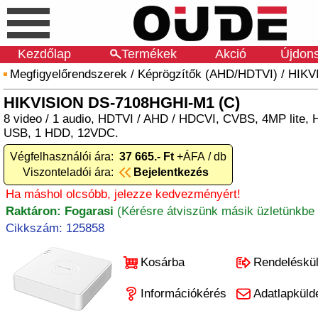
Kezdőlap
Termékek
Akció
Újdon
Megfigyelőrendszerek
/
Képrögzítők (AHD/HDTVI)
/
HIKV
HIKVISION DS-7108HGHI-M1 (C)
8 video / 1 audio, HDTVI / AHD / HDCVI, CVBS, 4MP lite,
USB, 1 HDD, 12VDC.
Végfelhasználói ára:
37 665.- Ft
+ÁFA / db
Viszonteladói ára:
Bejelentkezés
Ha máshol olcsóbb, jelezze kedvezményért!
Raktáron: Fogarasi
(Kérésre átviszünk másik üzletünkbe 
Cikkszám: 125858
Kosárba
Rendeléskü
Információkérés
Adatlapküld