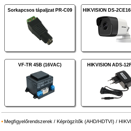
Sorkapcsos tápaljzat PR-C09
VF-TR 45B (16VAC)
HIKVISION ADS-12
Megfigyelőrendszerek
/
Képrögzítők (AHD/HDTVI)
/
HIKV