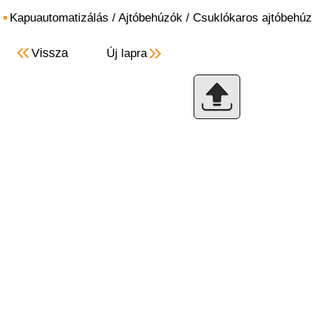
Kapuautomatizálás
/
Ajtóbehúzók
/
Csuklókaros ajtóbehú
Vissza
Új lapra