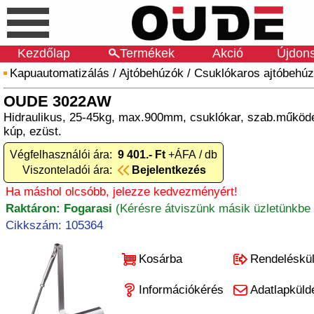
Kezdőlap
Termékek
Akció
Újdon
Kapuautomatizálás
/
Ajtóbehúzók
/
Csuklókaros ajtóbehú
OUDE 3022AW
Hidraulikus, 25-45kg, max.900mm, csuklókar, szab.működ
kúp, ezüst.
Végfelhasználói ára:
9 401.- Ft
+ÁFA / db
Viszonteladói ára:
Bejelentkezés
Ha máshol olcsóbb, jelezze kedvezményért!
Raktáron: Fogarasi
(Kérésre átviszünk másik üzletünkbe 
Cikkszám: 105364
Kosárba
Rendeléskü
Információkérés
Adatlapküld