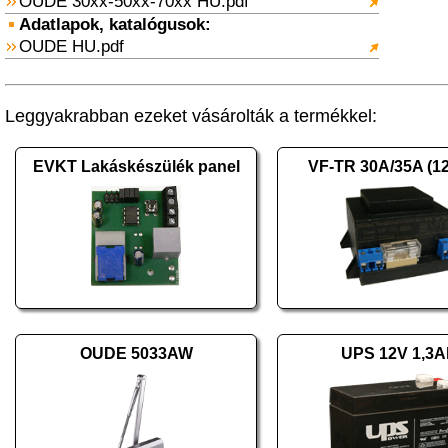
OUDE 30xx-50xx-70xx HU.pdf
Adatlapok, katalógusok:
OUDE HU.pdf
Leggyakrabban ezeket vásárolták a termékkel:
EVKT Lakáskészülék panel
VF-TR 30A/35A (1
OUDE 5033AW
UPS 12V 1,3A