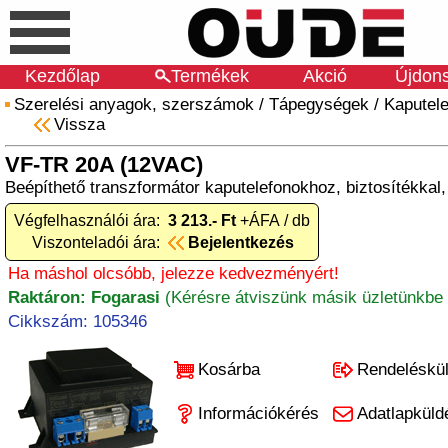
Kezdőlap
Termékek
Akció
Újdon
Szerelési anyagok, szerszámok
/
Tápegységek
/
Kaputel
Vissza
VF-TR 20A (12VAC)
Beépíthető transzformátor kaputelefonokhoz, biztosítékkal
Végfelhasználói ára:
3 213.- Ft
+ÁFA / db
Viszonteladói ára:
Bejelentkezés
Ha máshol olcsóbb, jelezze kedvezményért!
Raktáron: Fogarasi
(Kérésre átviszünk másik üzletünkbe 
Cikkszám: 105346
Kosárba
Rendeléskü
Információkérés
Adatlapküld