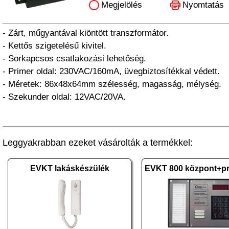
Megjelölés
Nyomtatás
- Zárt, műgyantával kiöntött transzformátor.
- Kettős szigetelésű kivitel.
- Sorkapcsos csatlakozási lehetőség.
- Primer oldal: 230VAC/160mA, üvegbiztosítékkal védett.
- Méretek: 86x48x64mm szélesség, magasság, mélység.
- Szekunder oldal: 12VAC/20VA.
Leggyakrabban ezeket vásárolták a termékkel:
EVKT lakáskészülék