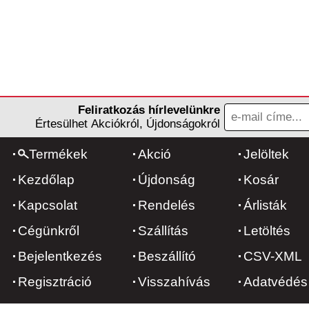
Feliratkozás hírlevelünkre
Értesülhet Akciókról, Újdonságokról
Termékek
Akció
Jelöltek
Kezdőlap
Újdonság
Kosár
Kapcsolat
Rendelés
Árlisták
Cégünkről
Szállítás
Letöltés
Bejelentkezés
Beszállító
CSV-XML
Regisztráció
Visszahívás
Adatvédés