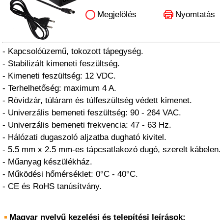
Megjelölés
Nyomtatás
- Kapcsolóüzemű, tokozott tápegység.
- Stabilizált kimeneti feszültség.
- Kimeneti feszültség: 12 VDC.
- Terhelhetőség: maximum 4 A.
- Rövidzár, túláram és túlfeszültség védett kimenet.
- Univerzális bemeneti feszültség: 90 - 264 VAC.
- Univerzális bemeneti frekvencia: 47 - 63 Hz.
- Hálózati dugaszoló aljzatba dugható kivitel.
- 5.5 mm x 2.5 mm-es tápcsatlakozó dugó, szerelt kábelen
- Műanyag készülékház.
- Működési hőmérséklet: 0°C - 40°C.
- CE és RoHS tanúsítvány.
Magyar nyelvű kezelési és telepítési leírások: