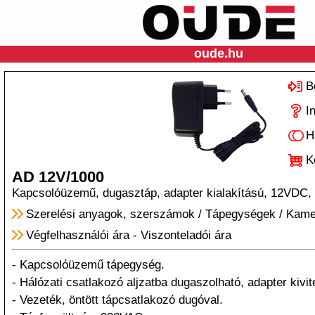
oude.hu
B
I
H
K
AD 12V/1000
Kapcsolóüzemű, dugasztáp, adapter kialakítású, 12VDC,
Szerelési anyagok, szerszámok
/
Tápegységek
/
Kame
Végfelhasználói ára
-
Viszonteladói ára
- Kapcsolóüzemű tápegység.
- Hálózati csatlakozó aljzatba dugaszolható, adapter kivite
- Vezeték, öntött tápcsatlakozó dugóval.